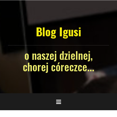
Skip
to
content
Blog Igusi
o naszej dzielnej,
chorej córeczce...