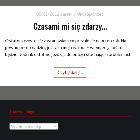
05/01/2012
bartek
Uncategorized
Czasami mi się zdarzy…
Ostatnio często się zastanawiam co przyniesie nam ten rok. Na
pewno pełno nadziei, już taka moja natura – wiem, że jakoś to
będzie. Jednak ostatnio jeżdżąc do pracy i słuchając o problemach
Czytaj dalej…
Archiwum bloga
Archiwum
bloga